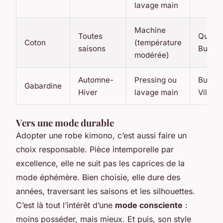
lavage main
Machine
Toutes
Quotid
Coton
(température
saisons
Burea
modérée)
Automne-
Pressing ou
Bureau
Gabardine
Hiver
lavage main
Ville
Vers une mode durable
Adopter une robe kimono, c’est aussi faire un
choix responsable. Pièce intemporelle par
excellence, elle ne suit pas les caprices de la
mode éphémère. Bien choisie, elle dure des
années, traversant les saisons et les silhouettes.
C’est là tout l’intérêt d’une
mode consciente
:
moins posséder, mais mieux. Et puis, son style