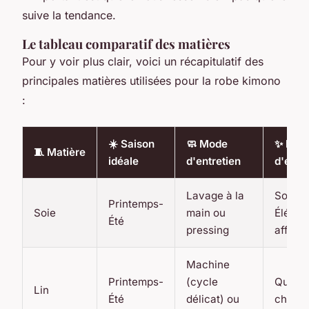
suive la tendance.
Le tableau comparatif des matières
Pour y voir plus clair, voici un récapitulatif des
principales matières utilisées pour la robe kimono
:
☀️ Saison
🧼 Mode
✨ Niv
🧵 Matière
idéale
d'entretien
d'élég
Lavage à la
Soirée 
Printemps-
Soie
main ou
Éléga
Été
pressing
affirm
Machine
Printemps-
(cycle
Quotid
Lin
Été
délicat) ou
chic